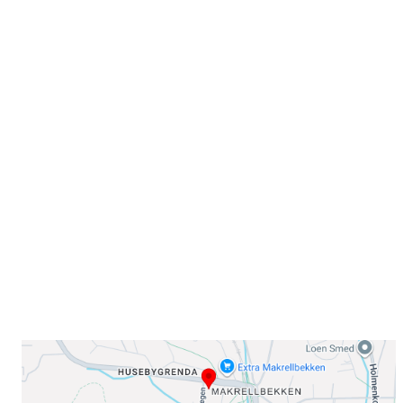
Velkommen til Njård
Sammen blir vi best!
Sørkedalsveien 106,
0378 Oslo
E-post: info@njaard.no
Telefon:
23 22 22 50
Organisasjonsnummer: 971435577
Her finner du oss