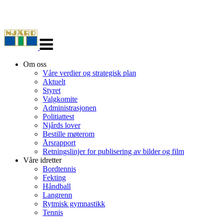
Veksle
navigasjon
Om oss
Våre verdier og strategisk plan
Aktuelt
Styret
Valgkomite
Administrasjonen
Politiattest
Njårds lover
Bestille møterom
Årsrapport
Retningslinjer for publisering av bilder og film
Våre idretter
Bordtennis
Fekting
Håndball
Langrenn
Rytmisk gymnastikk
Tennis