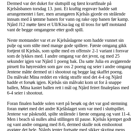
Dermed var det duket for sluttspill og først kvartfinale på
Kjelsåsbanen torsdag 13. juni. Et kraftig regnvær hadde satt
arrangementet i fare, men arrangøren Kjelsås gjorde en strålende
innsats med å tømme banen for vann og rake opp banen før kamp.
Njård J12 møtte først et Ull/Kisa-lag og til tross for tøff motstand
vant de begge omgangene etter godt spill.
Neste motstander var et av Kjelsåslagene som hadde vunnet sin
pulje og som stilte med mange gode spillere. Første omgang gikk
fortjent til Kjelsås, som spilte med en offensiv 2-1 variant i forsvar
som de lykkes med. I andre omgang var det jevnt, og med 25
sekunder igjen var Njård 1 poeng bak. Da satte Julia en avgjørende
piruett fra høyresiden som gav oss 2 poeng og seier i andre omgang
Jentene måtte dermed ut i shootout og begge lag skaffet poeng.
Da målvakt Mina reddet en viktig straffe stod det 4-4 og Njård
hadde et forsøk igjen. Kjelsås sin målvakt kom ut for å snappe
ballen, Mina kastet ballen rett i mål og Njård feiret finaleplass med
6-4 seier i shootout.
Foran finalen hadde solen vært på besøk og det var god stemning
foran møtet med det andre Kjelåslaget som var med i sluttspillet.
Jentene var påskrudd, spilte strålende i første omgang og vant 11-4.
Men i beach så nulles altså stillingen til pause. Kjelsås kjempet god
og vant andre omgang med 8-6, dermed skulle nok enshootout
avgjøre det hele. Njårds jenter fortsatte med sikker skyting mens