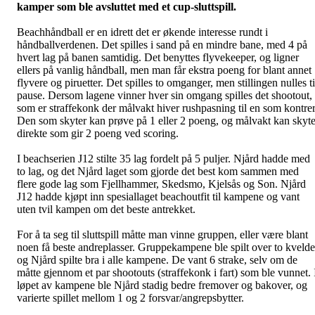
kamper som ble avsluttet med et cup-sluttspill.
Beachhåndball er en idrett det er økende interesse rundt i
håndballverdenen. Det spilles i sand på en mindre bane, med 4 på
hvert lag på banen samtidig. Det benyttes flyvekeeper, og ligner
ellers på vanlig håndball, men man får ekstra poeng for blant annet
flyvere og piruetter. Det spilles to omganger, men stillingen nulles ti
pause. Dersom lagene vinner hver sin omgang spilles det shootout,
som er straffekonk der målvakt hiver rushpasning til en som kontrer
Den som skyter kan prøve på 1 eller 2 poeng, og målvakt kan skyt
direkte som gir 2 poeng ved scoring.
I beachserien J12 stilte 35 lag fordelt på 5 puljer. Njård hadde med
to lag, og det Njård laget som gjorde det best kom sammen med
flere gode lag som Fjellhammer, Skedsmo, Kjelsås og Son. Njård
J12 hadde kjøpt inn spesiallaget beachoutfit til kampene og vant
uten tvil kampen om det beste antrekket.
For å ta seg til sluttspill måtte man vinne gruppen, eller være blant
noen få beste andreplasser. Gruppekampene ble spilt over to kvelde
og Njård spilte bra i alle kampene. De vant 6 strake, selv om de
måtte gjennom et par shootouts (straffekonk i fart) som ble vunnet. 
løpet av kampene ble Njård stadig bedre fremover og bakover, og
varierte spillet mellom 1 og 2 forsvar/angrepsbytter.