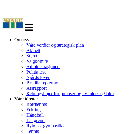
Veksle
navigasjon
Om oss
Våre verdier og strategisk plan
Aktuelt
Styret
Valgkomite
Administrasjonen
Politiattest
Njårds lover
Bestille møterom
Årsrapport
Retningslinjer for publisering av bilder og film
Våre idretter
Bordtennis
Fekting
Håndball
Langrenn
Rytmisk gymnastikk
Tennis