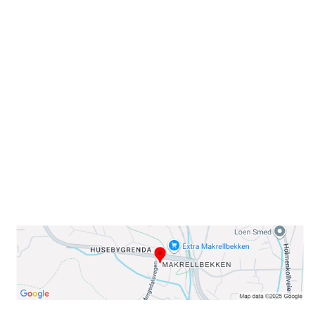
Velkommen til Njård
Sammen blir vi best!
Sørkedalsveien 106,
0378 Oslo
E-post: info@njaard.no
Telefon:
23 22 22 50
Organisasjonsnummer: 971435577
Her finner du oss