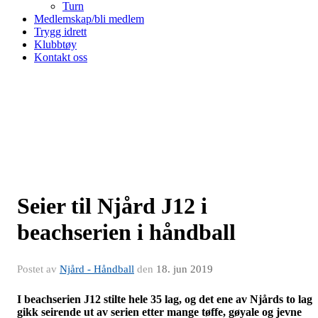
Turn
Medlemskap/bli medlem
Trygg idrett
Klubbtøy
Kontakt oss
Seier til Njård J12 i
beachserien i håndball
Postet av
Njård - Håndball
den
18. jun 2019
I beachserien J12 stilte
hele 35 lag, og det ene av Njårds to lag
gikk seirende ut av serien etter mange tøffe, gøyale og jevne