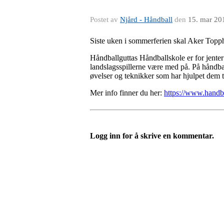
Postet av
Njård - Håndball
den
15. mar 20
Siste uken i sommerferien skal Aker Topp
Håndballguttas Håndballskole er for jenter 
landslagsspillerne være med på. På håndbal
øvelser og teknikker som har hjulpet dem ti
Mer info finner du her:
https://www.handbal
Logg inn for å skrive en kommentar.
Velkommen til Njård
Sammen blir vi best!