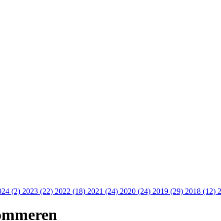
024 (2)
2023 (22)
2022 (18)
2021 (24)
2020 (24)
2019 (29)
2018 (12)
sommeren