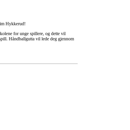
akim Hykkerud!
olene for unge spillere, og dette vil
spill. Håndballgutta vil lede deg gjennom