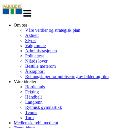
Veksle
navigasjon
Om oss
Våre verdier og strategisk plan
Aktuelt
Styret
Valgkomite
Administrasjonen
Politiattest
Njårds lover
Bestille møterom
Årsrapport
Retningslinjer for publisering av bilder og film
Våre idretter
Bordtennis
Fekting
Håndball
Langrenn
Rytmisk gymnastikk
Tennis
Turn
Medlemskap/bli medlem
Trygg idrett