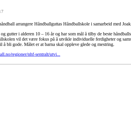
17
håndball arrangere Håndballguttas Håndballskole i samarbeid med Jo
og gutter i alderen 10 – 16 år og har som mål å tilby de beste håndballsk
lskolen vil det være fokus på å utvikle individuelle ferdigheter og sam
l å bli gode. Målet er at barna skal oppleve glede og mestring.
l.no/regioner/nhf-sentralt/utvi...