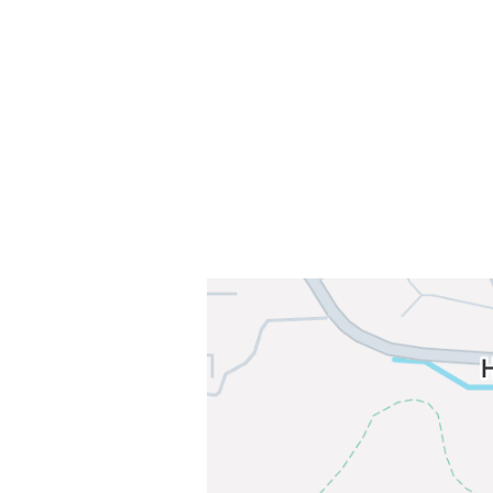
Sørkedalsveien 106,
0378 Oslo
E-post: info@njaard.no
Telefon:
23 22 22 50
Organisasjonsnummer: 971435577
Her finner du oss