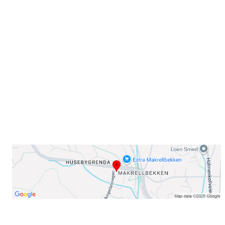
Sammen blir vi best!
Sørkedalsveien 106,
0378 Oslo
E-post: info@njaard.no
Telefon:
23 22 22 50
Organisasjonsnummer: 971435577
Her finner du oss