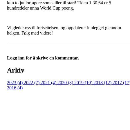
kun to juniorløpere som stiller til start! Tiden 1.30.64 er 5
hundredeler unna World Cup poeng.
Vi gleder oss til fortsettelsen, og oppdaterer innlegget gjennom
helgen. Følg med videre!
Logg inn for å skrive en kommentar.
Arkiv
2023 (4)
2022 (7)
2021 (4)
2020 (8)
2019 (10)
2018 (12)
2017 (17
2016 (4)
Velkommen til Njård