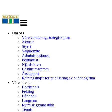
Veksle
navigasjon
Om oss
Våre verdier og strategisk plan
Aktuelt
Styret
Valgkomite
Administrasjonen
Politiattest
Njårds lover
Bestille møterom
Årsrapport
Retningslinjer for publisering av bilder og film
Våre idretter
Bordtennis
Fekting
Håndball
Langrenn
Rytmisk gymnastikk
Tennis