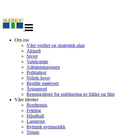
Veksle
navigasjon
Om oss
Våre verdier og strategisk plan
Aktuelt
Styret
Valgkomite
Administrasjonen
Politiattest
Njårds lover
Bestille møterom
Årsrapport
Retningslinjer for publisering av bilder og film
Våre idretter
Bordtennis
Fekting
Håndball
Langrenn
Rytmisk gymnastikk
Tennis