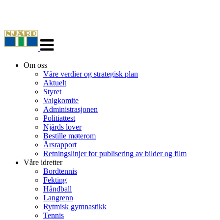
Veksle
navigasjon
Om oss
Våre verdier og strategisk plan
Aktuelt
Styret
Valgkomite
Administrasjonen
Politiattest
Njårds lover
Bestille møterom
Årsrapport
Retningslinjer for publisering av bilder og film
Våre idretter
Bordtennis
Fekting
Håndball
Langrenn
Rytmisk gymnastikk
Tennis