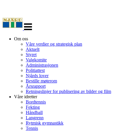
Veksle
navigasjon
Om oss
Våre verdier og strategisk plan
Aktuelt
Styret
Valgkomite
Administrasjonen
Politiattest
Njårds lover
Bestille møterom
Årsrapport
Retningslinjer for publisering av bilder og film
Våre idretter
Bordtennis
Fekting
Håndball
Langrenn
Rytmisk gymnastikk
Tennis