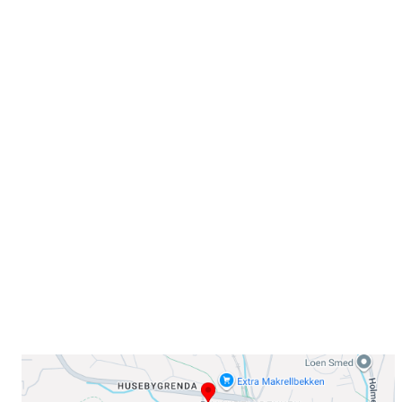
Velkommen til Njård
Sammen blir vi best!
Sørkedalsveien 106,
0378 Oslo
E-post: info@njaard.no
Telefon:
23 22 22 50
Organisasjonsnummer: 971435577
Her finner du oss