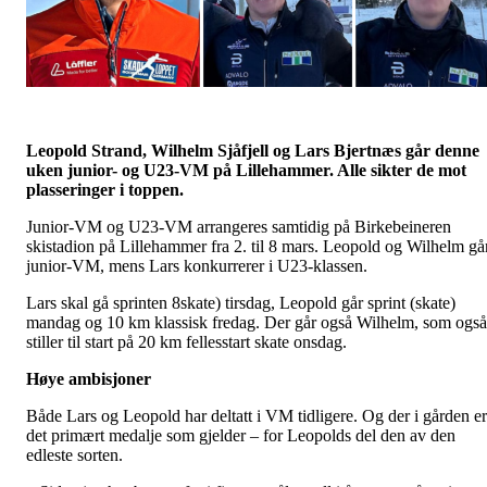
Leopold Strand, Wilhelm Sjåfjell og Lars Bjertnæs går denne
uken junior- og U23-VM på Lillehammer. Alle sikter de mot
plasseringer i toppen.
Junior-VM og U23-VM arrangeres samtidig på Birkebeineren
skistadion på Lillehammer fra 2. til 8 mars. Leopold og Wilhelm gå
junior-VM, mens Lars konkurrerer i U23-klassen.
Lars skal gå sprinten 8skate) tirsdag, Leopold går sprint (skate)
mandag og 10 km klassisk fredag. Der går også Wilhelm, som også
stiller til start på 20 km fellesstart skate onsdag.
Høye ambisjoner
Både Lars og Leopold har deltatt i VM tidligere. Og der i gården er
det primært medalje som gjelder – for Leopolds del den av den
edleste sorten.