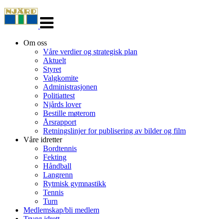
Veksle
navigasjon
Om oss
Våre verdier og strategisk plan
Aktuelt
Styret
Valgkomite
Administrasjonen
Politiattest
Njårds lover
Bestille møterom
Årsrapport
Retningslinjer for publisering av bilder og film
Våre idretter
Bordtennis
Fekting
Håndball
Langrenn
Rytmisk gymnastikk
Tennis
Turn
Medlemskap/bli medlem
Trygg idrett