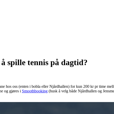
å spille tennis på dagtid?
ane hos oss (enten i bobla eller Njårdhallen) for kun 200 kr pr time m
ne og gjøres i
Smoothbooking
(husk å velg både Njårdhallen og Jensmess