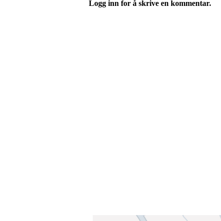
Logg inn for å skrive en kommentar.
Velkommen til Njård
Sammen blir vi best!
Sørkedalsveien 106,
0378 Oslo
E-post: info@njaard.no
Telefon:
23 22 22 50
Organisasjonsnummer: 971435577
Her finner du oss