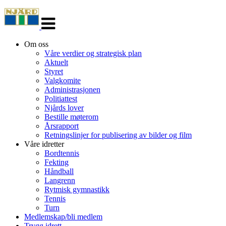
Veksle
navigasjon
Om oss
Våre verdier og strategisk plan
Aktuelt
Styret
Valgkomite
Administrasjonen
Politiattest
Njårds lover
Bestille møterom
Årsrapport
Retningslinjer for publisering av bilder og film
Våre idretter
Bordtennis
Fekting
Håndball
Langrenn
Rytmisk gymnastikk
Tennis
Turn
Medlemskap/bli medlem
Trygg idrett