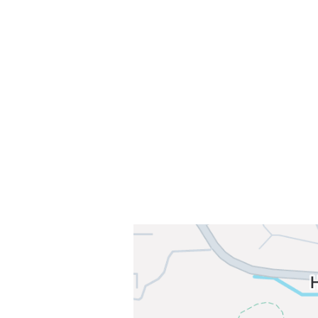
Velkommen til Njård
Sammen blir vi best!
Sørkedalsveien 106,
0378 Oslo
E-post: info@njaard.no
Telefon:
23 22 22 50
Organisasjonsnummer: 971435577
Her finner du oss