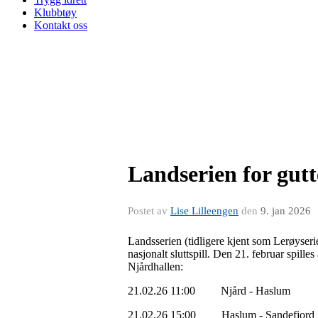
Klubbtøy
Kontakt oss
Landserien for gutt
Postet av
Lise Lilleengen
den
9. jan 2026
Landsserien (tidligere kjent som Lerøyserien)
nasjonalt sluttspill. Den 21. februar spill
Njårdhallen:
21.02.26 11:00 Njård - Haslum
21.02.26 15:00 Haslum - Sandefjord