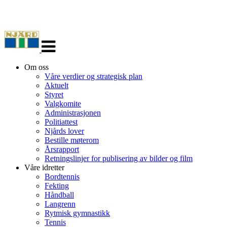
Veksle
navigasjon
Om oss
Våre verdier og strategisk plan
Aktuelt
Styret
Valgkomite
Administrasjonen
Politiattest
Njårds lover
Bestille møterom
Årsrapport
Retningslinjer for publisering av bilder og film
Våre idretter
Bordtennis
Fekting
Håndball
Langrenn
Rytmisk gymnastikk
Tennis