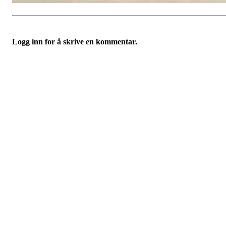
Logg inn for å skrive en kommentar.
Velkommen til Njård
Sammen blir vi best!
Sørkedalsveien 106,
0378 Oslo
E-post: info@njaard.no
Telefon:
23 22 22 50
Organisasjonsnummer: 971435577