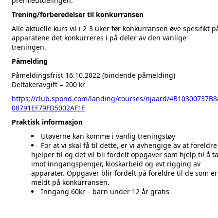
premieutdelingen.
Trening/forberedelser til konkurransen
Alle aktuelle kurs vil i 2-3 uker før konkurransen øve spesifikt p
apparatene det konkurreres i på deler av den vanlige
treningen.
Påmelding
Påmeldingsfrist 16.10.2022 (bindende påmelding)
Deltakeravgift = 200 kr
https://club.spond.com/landing/courses/njaard/4B10300737B8
08791EF79FD5002AF1F
Praktisk informasjon
Utøverne kan komme i vanlig treningstøy
For at vi skal få til dette, er vi avhengige av at foreldre
hjelper til og det vil bli fordelt oppgaver som hjelp til å t
imot inngangspenger, kioskarbeid og evt rigging av
apparater. Oppgaver blir fordelt på foreldre til de som er
meldt på konkurransen.
Inngang 60kr – barn under 12 år gratis