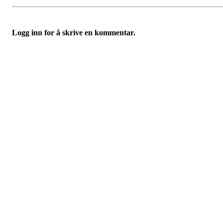
Logg inn for å skrive en kommentar.
Velkommen til Njård
Sammen blir vi best!
Sørkedalsveien 106,
0378 Oslo
E-post: info@njaard.no
Telefon:
23 22 22 50
Organisasjonsnummer: 971435577