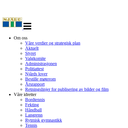
Veksle
navigasjon
Om oss
Våre verdier og strategisk plan
Aktuelt
Styret
Valgkomite
Administrasjonen
Politiattest
Njårds lover
Bestille møterom
Årsrapport
Retningslinjer for publisering av bilder og film
Våre idretter
Bordtennis
Fekting
Håndball
Langrenn
Rytmisk gymnastikk
Tennis