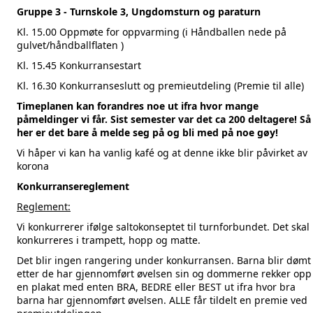
Gruppe 3 - Turnskole 3, Ungdomsturn og paraturn
Kl. 15.00 Oppmøte for oppvarming (
i Håndballen nede på
gulvet/håndballflaten
)
Kl. 15.45 Konkurransestart
Kl. 16.30 Konkurranseslutt og premieutdeling (Premie til alle)
Timeplanen kan forandres noe ut ifra hvor mange
påmeldinger vi får. Sist semester var det ca 200 deltagere! Så
her er det bare å melde seg på og bli med på noe gøy!
Vi håper vi kan ha vanlig kafé og at denne ikke blir påvirket av
korona
Konkurransereglement
Reglement:
Vi konkurrerer ifølge saltokonseptet til turnforbundet. Det skal
konkurreres i trampett, hopp og matte.
Det blir ingen rangering under konkurransen. Barna blir dømt
etter de har gjennomført øvelsen sin og dommerne rekker opp
en plakat med enten BRA, BEDRE eller BEST ut ifra hvor bra
barna har gjennomført øvelsen. ALLE får tildelt en premie ved