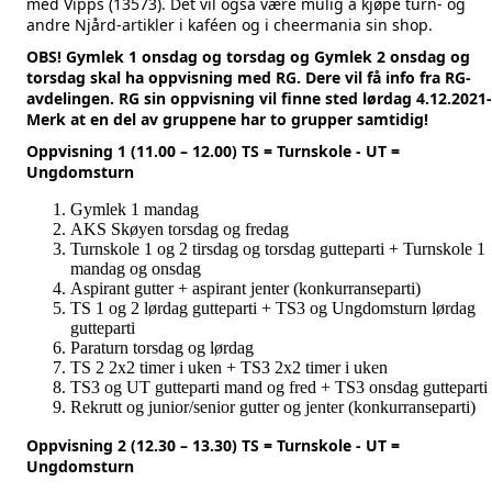
med Vipps (13573). Det vil også være mulig å kjøpe turn- og
andre Njård-artikler i kaféen og i cheermania sin shop.
OBS! Gymlek 1 onsdag og torsdag og Gymlek 2 onsdag og
torsdag skal ha oppvisning med RG. Dere vil få info fra RG-
avdelingen. RG sin oppvisning vil finne sted lørdag 4.12.2021-
Merk at en del av gruppene har to grupper samtidig!
Oppvisning 1 (11.00 – 12.00) TS = Turnskole - UT =
Ungdomsturn
Gymlek 1 mandag
AKS Skøyen torsdag og fredag
Turnskole 1 og 2 tirsdag og torsdag gutteparti + Turnskole 1
mandag og onsdag
Aspirant gutter + aspirant jenter (konkurranseparti)
TS 1 og 2 lørdag gutteparti + TS3 og Ungdomsturn lørdag
gutteparti
Paraturn torsdag og lørdag
TS 2 2x2 timer i uken + TS3 2x2 timer i uken
TS3 og UT gutteparti mand og fred + TS3 onsdag gutteparti
Rekrutt og junior/senior gutter og jenter (konkurranseparti)
Oppvisning 2 (12.30 – 13.30) TS = Turnskole - UT =
Ungdomsturn