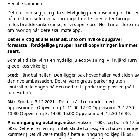
Hei alle sammen!
Det nærmer seg jul og da selvfølgelig juleoppvisningen. Det er
nå en stund siden vi har arrangert dette, men etter forrige
helgs breddekonkurranse, er vi superklare! Her finner dere inf
om hvor og når dere skal møte opp.
Det er viktig at alle leser alt. Info om hvilke oppgaver
foresatte i forskjellige grupper har til oppvisningen kommer
snart.
Som alltid skal vi ha en nydelig juleoppvisning. Vi i Njård Turn
gleder oss virkelig!
Sted:
Håndballhallen. Den ligger bak hovedhallen ved siden av
den nye ambassaden. Det vil være gratis parkering uten
kontroll hele dagen på den nederste parkeringsplassen (på t-
banesiden).
Når:
Søn
dag 5.12.2021 - Det er i år fire runder med
oppvisninger. Oppvisning 1: 11:00-12:00 Oppvisning 2: 12:30-
13:30 Oppvisning 3: 14:00-15:00 Oppvisning 4: 15:30-16:30.
Pris inngang og betalingsmåter:
Voksen: 100kr og barn 6-17 å
50kr. Dette er en viktig inntektskilde for oss, så vi håper mange
kommer:) Det vil være mulig å betale inngang og kjøp i kiosk