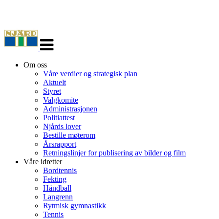
Veksle
navigasjon
Om oss
Våre verdier og strategisk plan
Aktuelt
Styret
Valgkomite
Administrasjonen
Politiattest
Njårds lover
Bestille møterom
Årsrapport
Retningslinjer for publisering av bilder og film
Våre idretter
Bordtennis
Fekting
Håndball
Langrenn
Rytmisk gymnastikk
Tennis