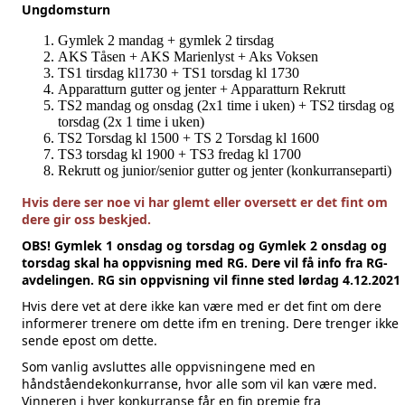
Ungdomsturn
Gymlek 2 mandag + gymlek 2 tirsdag
AKS Tåsen + AKS Marienlyst + Aks Voksen
TS1 tirsdag kl1730 + TS1 torsdag kl 1730
Apparatturn gutter og jenter + Apparatturn Rekrutt
TS2 mandag og onsdag (2x1 time i uken) + TS2 tirsdag og
torsdag (2x 1 time i uken)
TS2 Torsdag kl 1500 + TS 2 Torsdag kl 1600
TS3 torsdag kl 1900 + TS3 fredag kl 1700
Rekrutt og junior/senior gutter og jenter (konkurranseparti)
Hvis dere ser noe vi har glemt eller oversett er det fint om
dere gir oss beskjed.
OBS! Gymlek 1 onsdag og torsdag og Gymlek 2 onsdag og
torsdag skal ha oppvisning med RG. Dere vil få info fra RG-
avdelingen. RG sin oppvisning vil finne sted lørdag 4.12.2021
Hvis dere vet at dere ikke kan være med er det fint om dere
informerer trenere om dette ifm en trening. Dere trenger ikke
sende epost om dette.
Som vanlig avsluttes alle oppvisningene med en
håndståendekonkurranse, hvor alle som vil kan være med.
Vinneren i hver konkurranse får en fin premie fra