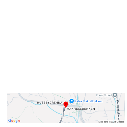
Velkommen til Njård
Sammen blir vi best!
Sørkedalsveien 106,
0378 Oslo
E-post: info@njaard.no
Telefon:
23 22 22 50
Organisasjonsnummer: 971435577
Her finner du oss