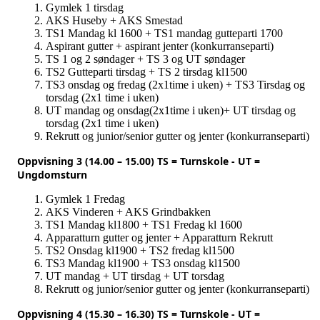
Gymlek 1 tirsdag
AKS Huseby + AKS Smestad
TS1 Mandag kl 1600 + TS1 mandag gutteparti 1700
Aspirant gutter + aspirant jenter (konkurranseparti)
TS 1 og 2 søndager + TS 3 og UT søndager
TS2 Gutteparti tirsdag + TS 2 tirsdag kl1500
TS3 onsdag og fredag (2x1time i uken) + TS3 Tirsdag og
torsdag (2x1 time i uken)
UT mandag og onsdag(2x1time i uken)+ UT tirsdag og
torsdag (2x1 time i uken)
Rekrutt og junior/senior gutter og jenter (konkurranseparti)
Oppvisning 3 (14.00 – 15.00) TS = Turnskole - UT =
Ungdomsturn
Gymlek 1 Fredag
AKS Vinderen + AKS Grindbakken
TS1 Mandag kl1800 + TS1 Fredag kl 1600
Apparatturn gutter og jenter + Apparatturn Rekrutt
TS2 Onsdag kl1900 + TS2 fredag kl1500
TS3 Mandag kl1900 + TS3 onsdag kl1500
UT mandag + UT tirsdag + UT torsdag
Rekrutt og junior/senior gutter og jenter (konkurranseparti)
Oppvisning 4 (15.30 – 16.30) TS = Turnskole - UT =