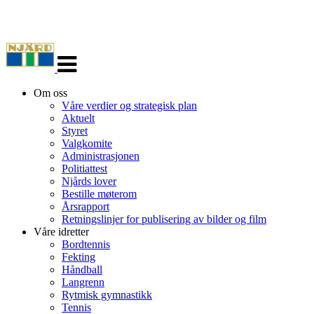
Veksle
navigasjon
Om oss
Våre verdier og strategisk plan
Aktuelt
Styret
Valgkomite
Administrasjonen
Politiattest
Njårds lover
Bestille møterom
Årsrapport
Retningslinjer for publisering av bilder og film
Våre idretter
Bordtennis
Fekting
Håndball
Langrenn
Rytmisk gymnastikk
Tennis