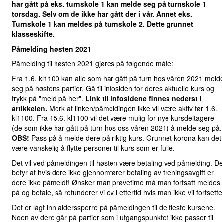
har gått på eks. turnskole 1 kan melde seg på turnskole 1
torsdag. Selv om de ikke har gått der i vår. Annet eks.
Turnskole 1 kan meldes på turnskole 2. Dette grunnet
klasseskifte.
Påmelding høsten 2021
Påmelding til høsten 2021 gjøres på følgende måte:
Fra 1.6. kl1100 kan alle som har gått på turn hos våren 2021 meld
seg på høstens partier. Gå til infosiden for deres aktuelle kurs og
trykk på "meld på her".
Link til infosidene finnes nederst i
artikkelen.
Merk at linken/påmeldingen ikke vil være aktiv før 1.6.
kl1100. Fra 15.6. kl1100 vil det være mulig for nye kursdeltagere
(de som ikke har gått på turn hos oss våren 2021) å melde seg på.
OBS!
Pass på å melde dere på riktig kurs. Grunnet korona kan det
være vanskelig å flytte personer til kurs som er fulle.
Det vil ved påmeldingen til høsten være betaling ved påmelding. De
betyr at hvis dere ikke gjennomfører betaling av treningsavgift er
dere ikke påmeldt! Ønsker man prøvetime må man fortsatt meldes
på og betale, så refunderer vi ev i ettertid hvis man ikke vil fortsette
Det er lagt inn alderssperre på påmeldingen til de fleste kursene.
Noen av dere går på partier som i utgangspunktet ikke passer til