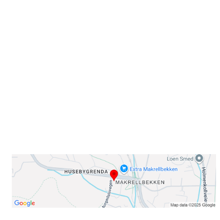
Velkommen til Njård
Sammen blir vi best!
Sørkedalsveien 106,
0378 Oslo
E-post: info@njaard.no
Telefon:
23 22 22 50
Organisasjonsnummer: 971435577
Her finner du oss