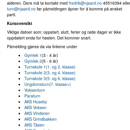
alderen. Dere må ta kontakt med
fredrik@njaard.no
45516394 elle
turn@njaard.no
før påmeldingen åpner for å komme på ønsket
parti.
Kursoversikt
Viktige datoer som: oppstart, slutt, ferier og røde dager er ikke
oppdatert enda for høsten. Det kommer snart.
Påmelding gjøres da via linkene under
Gymlek 1
(3 - 4 år)
Gymlek 2
(5 - 6 år)
Turnskole 1(1. og 2. klasse)
Turnskole 2(3. og 4. klasse)
Turnskole 3(5. og 6. klasse)
Ungdomsturn(7. klasse+)
Voksenturn
Paraturn
AKS Huseby
AKS Voksen
AKS Vinderen
AKS Grindbakken
AKS Tåsen